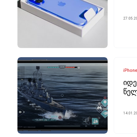
27.05.2
iPhon
იდე
წე
14.01.2