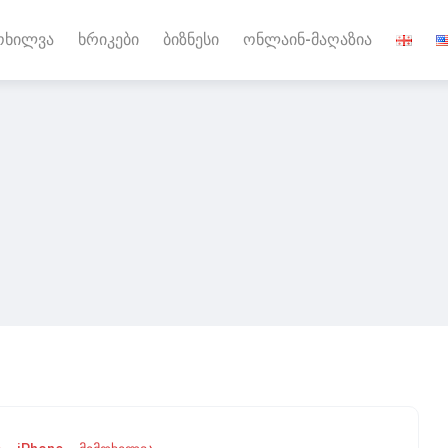
ოხილვა
ხრიკები
ბიზნესი
ონლაინ-მაღაზია