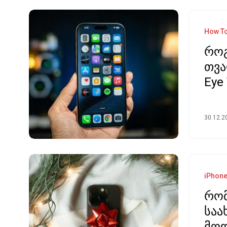
How T
რო
თვა
Eye 
30.12.2
iPhon
რომ
საა
მოდ