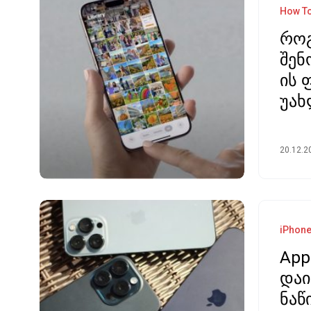
How T
როგ
შენ
ის 
უახ
20.12.2
iPhon
App
დაი
ნაწ