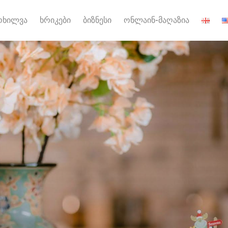
ოხილვა
ხრიკები
ბიზნესი
ონლაინ-მაღაზია