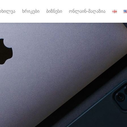
ოხილვა
ხრიკები
ბიზნესი
ონლაინ-მაღაზია