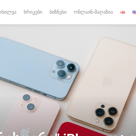
ოხილვა
ხრიკები
ბიზნესი
ონლაინ-მაღაზია