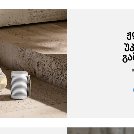
ჟ
უ
გა
თ