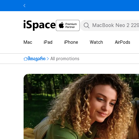
Mac
iPad
iPhone
Watch
AirPods
მთავარი
All promotions