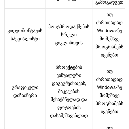
გამოგადგეთ
თუ
ძირითადად
პოსტპროდაქშენის
ვიდეომონტაჟის
Windows-ზე
სრული
სპეციალისტი
მომუშავე
ციკლისთვის
პროგრამებს
იყენებთ
პროექტების
თუ
ვიზუალური
ძირითადად
დაგეგმვისთვის,
გრაფიკული
Windows-ზე
მაკეტების
დიზაინერი
მომუშავე
შესაქმნელად და
პროგრამებს
ფოტოების
იყენებთ
დასამუშავებლად
თუ