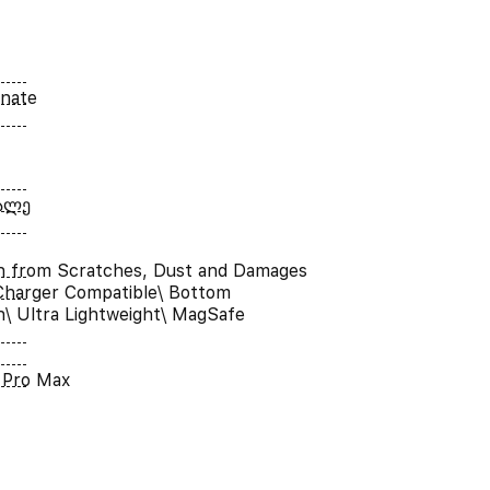
onate
ალე
n from Scratches, Dust and Damages
Charger Compatible\ Bottom
n\ Ultra Lightweight\ MagSafe
 Pro Max