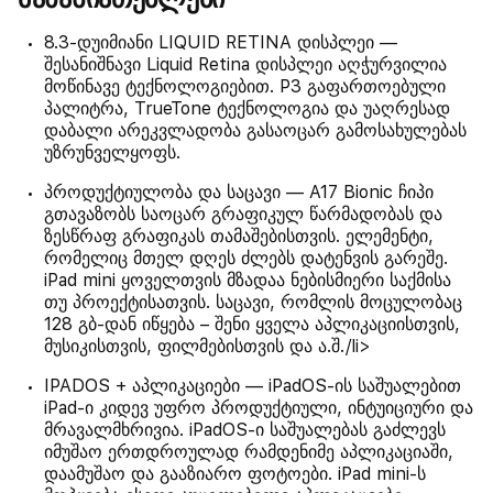
8.3-დუიმიანი LIQUID RETINA დისპლეი —
შესანიშნავი Liquid Retina დისპლეი აღჭურვილია
მოწინავე ტექნოლოგიებით. P3 გაფართოებული
პალიტრა, TrueTone ტექნოლოგია და უაღრესად
დაბალი არეკვლადობა გასაოცარ გამოსახულებას
უზრუნველყოფს.
პროდუქტიულობა და საცავი — A17 Bionic ჩიპი
გთავაზობს საოცარ გრაფიკულ წარმადობას და
ზესწრაფ გრაფიკას თამაშებისთვის. ელემენტი,
რომელიც მთელ დღეს ძლებს დატენვის გარეშე.
iPad mini ყოველთვის მზადაა ნებისმიერი საქმისა
თუ პროექტისათვის. საცავი, რომლის მოცულობაც
128 გბ-დან იწყება – შენი ყველა აპლიკაციისთვის,
მუსიკისთვის, ფილმებისთვის და ა.შ./li>
IPADOS + აპლიკაციები — iPadOS-ის საშუალებით
iPad-ი კიდევ უფრო პროდუქტიული, ინტუიციური და
მრავალმხრივია. iPadOS-ი საშუალებას გაძლევს
იმუშაო ერთდროულად რამდენიმე აპლიკაციაში,
დაამუშაო და გააზიარო ფოტოები. iPad mini-ს