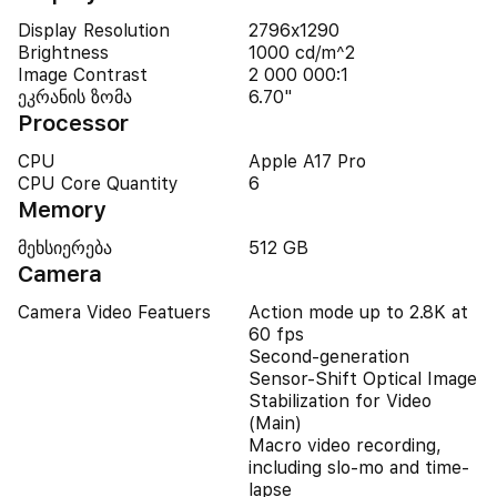
Display Resolution
2796x1290
Brightness
1000 cd/m^2
Image Contrast
2 000 000:1
ეკრანის ზომა
6.70"
Processor
CPU
Apple A17 Pro
CPU Core Quantity
6
Memory
მეხსიერება
512 GB
Camera
Camera Video Featuers
Action mode up to 2.8K at
60 fps
Second-generation
Sensor-Shift Optical Image
Stabilization for Video
(Main)
Macro video recording,
including slo-mo and time-
lapse