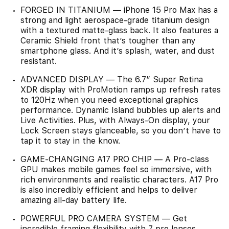
FORGED IN TITANIUM — iPhone 15 Pro Max has a
strong and light aerospace-grade titanium design
with a textured matte-glass back. It also features a
Ceramic Shield front that’s tougher than any
smartphone glass. And it’s splash, water, and dust
resistant.
ADVANCED DISPLAY — The 6.7” Super Retina
XDR display with ProMotion ramps up refresh rates
to 120Hz when you need exceptional graphics
performance. Dynamic Island bubbles up alerts and
Live Activities. Plus, with Always-On display, your
Lock Screen stays glanceable, so you don’t have to
tap it to stay in the know.
GAME-CHANGING A17 PRO CHIP — A Pro-class
GPU makes mobile games feel so immersive, with
rich environments and realistic characters. A17 Pro
is also incredibly efficient and helps to deliver
amazing all-day battery life.
POWERFUL PRO CAMERA SYSTEM — Get
incredible framing flexibility with 7 pro lenses.