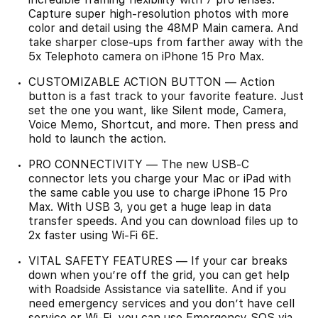
Capture super high-resolution photos with more
color and detail using the 48MP Main camera. And
take sharper close-ups from farther away with the
5x Telephoto camera on iPhone 15 Pro Max.
CUSTOMIZABLE ACTION BUTTON — Action
button is a fast track to your favorite feature. Just
set the one you want, like Silent mode, Camera,
Voice Memo, Shortcut, and more. Then press and
hold to launch the action.
PRO CONNECTIVITY — The new USB-C
connector lets you charge your Mac or iPad with
the same cable you use to charge iPhone 15 Pro
Max. With USB 3, you get a huge leap in data
transfer speeds. And you can download files up to
2x faster using Wi-Fi 6E.
VITAL SAFETY FEATURES — If your car breaks
down when you’re off the grid, you can get help
with Roadside Assistance via satellite. And if you
need emergency services and you don’t have cell
service or Wi-Fi, you can use Emergency SOS via