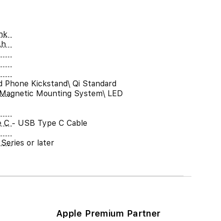
nk
Ah
d Phone Kickstand\ Qi Standard
 Magnetic Mounting System\ LED
 C - USB Type C Cable
Series or later
Apple Premium Partner