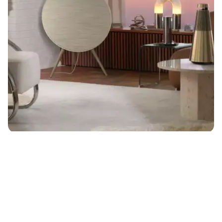
აკუმულატორის დენის ტევადობა
მასალა
ფერი
თავსებადი მოდელები
System Components
გამომავალი სიმძლავრე