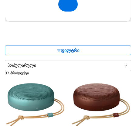
ფილტრი
პოპულარული
37 პროდუქტი