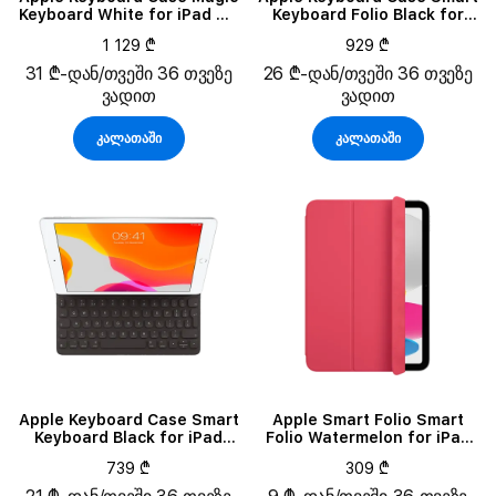
Keyboard White for iPad Air
Keyboard Folio Black for
11 (M4)
iPad Pro 12.9-inch (3rd, 4th
1 129 ₾
929 ₾
and 5th generation)/(6th
generation)
31 ₾-დან/თვეში 36 თვეზე
26 ₾-დან/თვეში 36 თვეზე
ვადით
ვადით
კალათაში
კალათაში
Apple Keyboard Case Smart
Apple Smart Folio Smart
Keyboard Black for iPad
Folio Watermelon for iPad
(7th, 8th and 9th
(10th generation)/(A16)
739 ₾
309 ₾
generation)/iPad Air (3rd
generation)/iPad Pro 10.5-