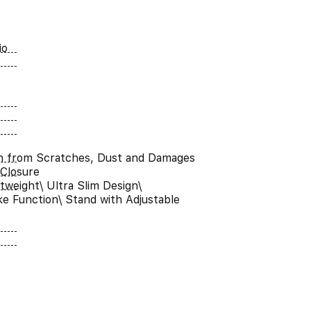
io
n from Scratches, Dust and Damages
Closure
htweight\ Ultra Slim Design\
e Function\ Stand with Adjustable