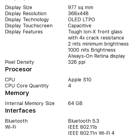
Display Size
977 sq mm
Display Resolution
368x448
Display Technology
OLED LTPO
Display Touchscreen
Capacitive
Display Features
Tough Ion-X front glass
with 4x crack resistance
2 nits minimum brightness
1000 nits Brightness
Always-On Retina display
Pixel Density
326 ppi
Procesor
CPU
Apple S10
CPU Core Quantity
4
Memory
Internal Memory Size
64 GB
Interfaces
Bluetooth
Bluetooth 5.3
Wi-Fi
IEEE 802.11b
IEEE 802.11n Wi-Fi 4