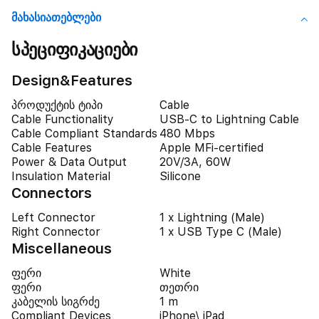
Მახასიათებლები
სპეციფიკაციები
Design&Features
პროდუქტის ტიპი
Cable
Cable Functionality
USB-C to Lightning Cable
Cable Compliant Standards
480 Mbps
Cable Features
Apple MFi-certified
Power & Data Output
20V/3A, 60W
Insulation Material
Silicone
Connectors
Left Connector
1 x Lightning (Male)
Right Connector
1 x USB Type C (Male)
Miscellaneous
ფერი
White
ფერი
თეთრი
კაბელის სიგრძე
1 m
Compliant Devices
iPhone\ iPad