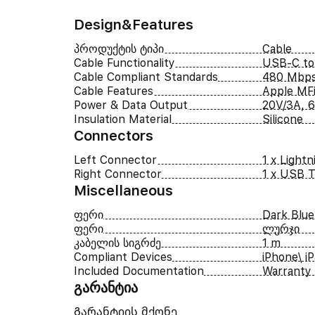
Design&Features
პროდუქტის ტიპი
Cable
Cable Functionality
USB-C to 
Cable Compliant Standards
480 Mbp
Cable Features
Apple MFi
Power & Data Output
20V/3A, 
Insulation Material
Silicone
Connectors
Left Connector
1 x Lightn
Right Connector
1 x USB T
Miscellaneous
ფერი
Dark Blue
ფერი
ლურჯი
კაბელის სიგრძე
1 m
Compliant Devices
iPhone\ i
Included Documentation
Warranty
გარანტია
Გარანტიის მქონე