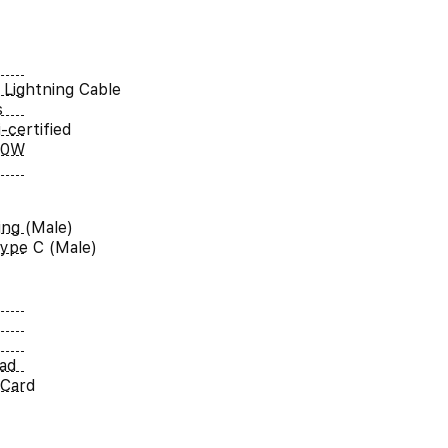
Lightning Cable
s
-certified
60W
ing (Male)
ype C (Male)
Pad
 Card