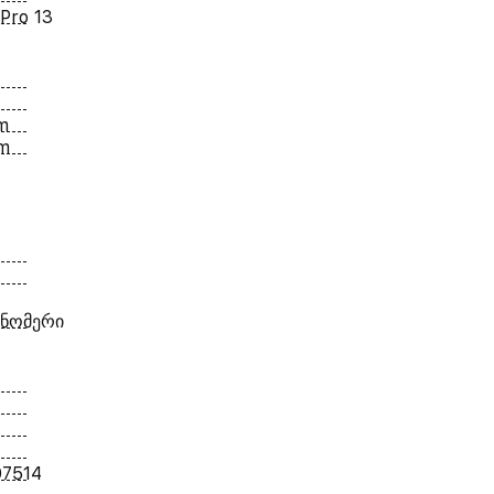
Pro 13
m
m
 ნომერი
07514