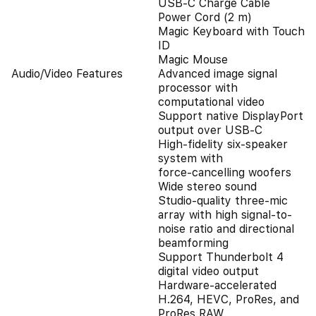
USB-C Charge Cable
Power Cord (2 m)
Magic Keyboard with Touch
ID
Magic Mouse
Audio/Video Features
Advanced image signal
processor with
computational video
Support native DisplayPort
output over USB‑C
High‑fidelity six‑speaker
system with
force‑cancelling woofers
Wide stereo sound
Studio‑quality three-mic
array with high signal-to-
noise ratio and directional
beamforming
Support Thunderbolt 4
digital video output
Hardware-accelerated
H.264, HEVC, ProRes, and
ProRes RAW