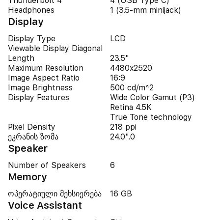
Thunderbolt 4
4 (USB Type C)
Headphones
1 (3.5-mm minijack)
Display
Display Type
LCD
Viewable Display Diagonal
Length
23.5"
Maximum Resolution
4480x2520
Image Aspect Ratio
16:9
Image Brightness
500 cd/m^2
Display Features
Wide Color Gamut (P3)
Retina 4.5K
True Tone technology
Pixel Density
218 ppi
ეკრანის ზომა
24.0".0
Speaker
Number of Speakers
6
Memory
ოპერატიული მეხსიერება
16 GB
Voice Assistant