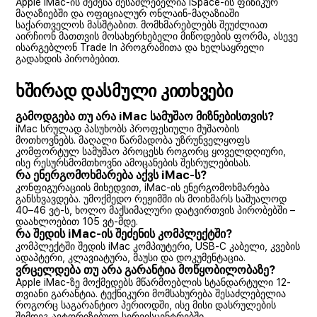
Apple iMac-ის შეძენა შესაძლებელია iSpace-ის ფიზიკურ
მაღაზიებში და ოფიციალურ ონლაინ-მაღაზიაში
საქართველოს მასშტაბით. მომხმარებლებს შეუძლიათ
აირჩიონ მათთვის მოსახერხებელი მიწოდების ფორმა, ასევე
ისარგებლონ Trade In პროგრამითა და ხელსაყრელი
გადახდის პირობებით.
ხშირად დასმული კითხვები
გამოდგება თუ არა iMac სამუშაო მიზნებისთვის?
iMac სრულად პასუხობს პროფესიული მუშაობის
მოთხოვნებს. მაღალი წარმადობა უზრუნველყოფს
კომფორტულ სამუშაო პროცესს როგორც ყოველდღიური,
ისე რესურსმომთხოვნი ამოცანების შესრულებისას.
რა ენერგომოხმარება აქვს iMac-ს?
კონფიგურაციის მიხედვით, iMac-ის ენერგომოხმარება
განსხვავდება. უმოქმედო რეჟიმში ის მოიხმარს საშუალოდ
40–46 ვტ-ს, ხოლო მაქსიმალური დატვირთვის პირობებში –
დაახლოებით 105 ვტ-მდე.
რა შედის iMac-ის შეძენის კომპლექტში?
კომპლექტში შედის iMac კომპიუტერი, USB-C კაბელი, კვების
ადაპტერი, კლავიატურა, მაუსი და დოკუმენტაცია.
ვრცელდება თუ არა გარანტია მოწყობილობაზე?
Apple iMac-ზე მოქმედებს მწარმოებლის სტანდარტული 12-
თვიანი გარანტია. ტექნიკური მომსახურება შესაძლებელია
როგორც საგარანტიო პერიოდში, ისე მისი დასრულების
შემდეგ ავტორიზებულ სერვისცენტრებში.