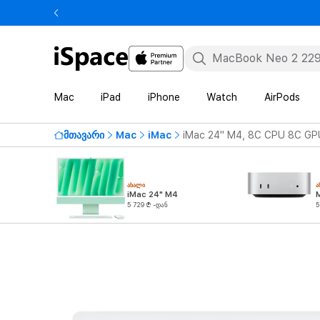
Mac
iPad
iPhone
Watch
AirPods
მთავარი
Mac
iMac
iMac 24" M4, 8C CPU 8C GP
ᲐᲮᲐᲚᲘ
Ა
iMac 24" M4
5 729 ₾ -დან
5