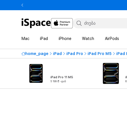
Mac
iPad
iPhone
Watch
AirPods
home_page
iPad
iPad Pro
iPad Pro M5
iPad 
iPad Pro 11 M5
i
5 199 ₾ -დან
6