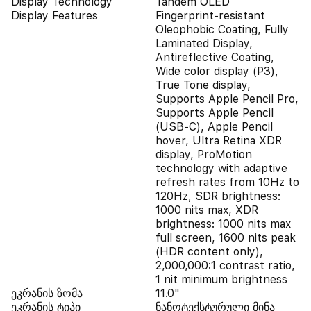
Display Technology
Tandem OLED
Display Features
Fingerprint-resistant
Oleophobic Coating, Fully
Laminated Display,
Antireflective Coating,
Wide color display (P3),
True Tone display,
Supports Apple Pencil Pro,
Supports Apple Pencil
(USB‑C), Apple Pencil
hover, Ultra Retina XDR
display, ProMotion
technology with adaptive
refresh rates from 10Hz to
120Hz, SDR brightness:
1000 nits max, XDR
brightness: 1000 nits max
full screen, 1600 nits peak
(HDR content only),
2,000,000:1 contrast ratio,
1 nit minimum brightness
ეკრანის ზომა
11.0"
ეკრანის ტიპი
ნანოტექსტურული მინა