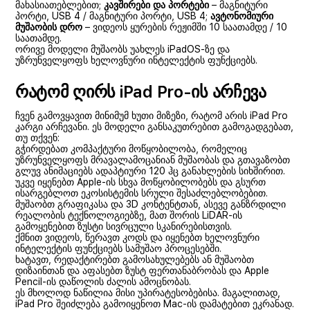
მახასიათებლებით;
კავშირები და პორტები
– მაგნიტური
პორტი, USB 4 / მაგნიტური პორტი, USB 4;
ავტონომიური
მუშაობის დრო
– ვიდეოს ყურების რეჟიმში 10 საათამდე / 10
საათამდე.
ორივე მოდელი მუშაობს უახლეს iPadOS-ზე და
უზრუნველყოფს ხელოვნური ინტელექტის ფუნქციებს.
რატომ ღირს iPad Pro-ის არჩევა
ჩვენ გამოვყავით მინიმუმ ხუთი მიზეზი, რატომ არის iPad Pro
კარგი არჩევანი. ეს მოდელი განსაკუთრებით გამოგადგებათ,
თუ თქვენ:
გჭირდებათ კომპაქტური მოწყობილობა, რომელიც
უზრუნველყოფს მრავალამოცანიან მუშაობას და გთავაზობთ
გლუვ ანიმაციებს ადაპტიური 120 ჰც განახლების სიხშირით.
უკვე იყენებთ Apple-ის სხვა მოწყობილობებს და გსურთ
ისარგებლოთ ეკოსისტემის სრული შესაძლებლობებით.
მუშაობთ გრაფიკასა და 3D კონტენტთან, ასევე განზრდილი
რეალობის ტექნოლოგიებზე, მათ შორის LiDAR-ის
გამოყენებით ზუსტი სივრცული სკანირებისთვის.
ქმნით ვიდეოს, წერავთ კოდს და იყენებთ ხელოვნური
ინტელექტის ფუნქციებს სამუშაო პროცესებში.
ხატავთ, რედაქტირებთ გამოსახულებებს ან მუშაობთ
დიზაინთან და აფასებთ ზუსტ ფერთანაბრობას და Apple
Pencil-ის დაწოლის ძალის ამოცნობას.
ეს მხოლოდ ნაწილია მისი უპირატესობებისა. მაგალითად,
iPad Pro შეიძლება გამოიყენოთ Mac-ის დამატებით ეკრანად.