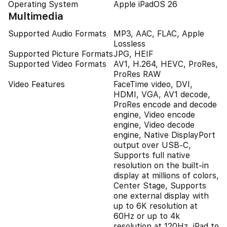
Operating System
Apple iPadOS 26
Multimedia
Supported Audio Formats
MP3, AAC, FLAC, Apple
Lossless
Supported Picture Formats
JPG, HEIF
Supported Video Formats
AV1, H.264, HEVC, ProRes,
ProRes RAW
Video Features
FaceTime video, DVI,
HDMI, VGA, AV1 decode,
ProRes encode and decode
engine, Video encode
engine, Video decode
engine, Native DisplayPort
output over USB‑C,
Supports full native
resolution on the built-in
display at millions of colors,
Center Stage, Supports
one external display with
up to 6K resolution at
60Hz or up to 4k
resolution at 120Hz, iPad to