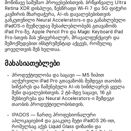
მოწინავე სამუშაო პროცესებისთვის. ბრწყინვალე Ultra
Retina XDR დისპლეი, ზესწრაფი Wi-Fi 7 და 5G ფიჭური
კავშირის მხარდაჭერა, AI-ის დავალებებისთვის
განკუთვნილი Neural Accelerators-ი და განახლებული
iPadOS-ი შეუზღუდავ შესაძლებლობებს გთავაზობს
iPad Pro-ზე. Apple Pencil Pro და Magic Keyboard iPad
Pro-სთვის მას უნივერსალურ, მრავალფუნქციურ და
შემოქმედებით ინსტრუმენტად აქცევს, რომელიც
ყოველთვის შენ ხელთაა.
მახასიათებლები
პროდუქტიულობა და საცავი — M5 ჩიპით
აღჭურვილი iPad Pro გთავაზობს შემდეგი თაობის
სიჩქარეს და ჩაშენებული AI-ის სიმძლავრეს ყველა
შენი დავალებისთვის. 2 ტბ-მდე საცავი, 16 გბ
მეხსიერება და Neural Accelerators-ი შემდეგი
თაობის პროდუქტიულობისთვის.
IPADOS — ჩართე პროფესიონალური
აპლიკაციები4 და გააკეთე მეტი iPadOS 26-ით,
რომელსაც აქვს Liquid Glass დიზაინი და