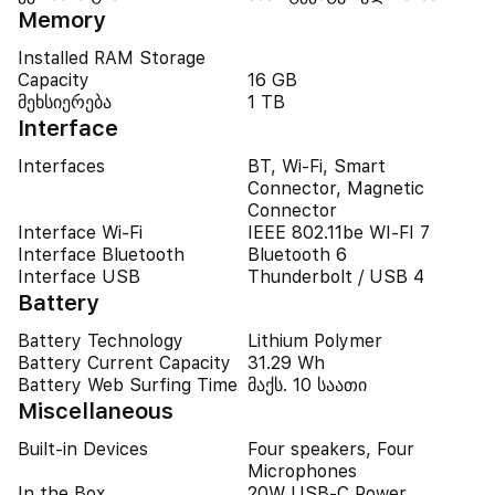
Memory
Installed RAM Storage
Capacity
16 GB
მეხსიერება
1 TB
Interface
Interfaces
BT, Wi-Fi, Smart
Connector, Magnetic
Connector
Interface Wi-Fi
IEEE 802.11be WI-FI 7
Interface Bluetooth
Bluetooth 6
Interface USB
Thunderbolt / USB 4
Battery
Battery Technology
Lithium Polymer
Battery Current Capacity
31.29 Wh
Battery Web Surfing Time
მაქს. 10 საათი
Miscellaneous
Built-in Devices
Four speakers, Four
Microphones
In the Box
20W USB-C Power