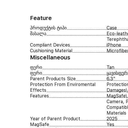
Feature
პროდუქტის ტიპი
Case
მასალა
Eco-leath
Terephtha
Compliant Devices
iPhone
Cushioning Material
Microfibe
Miscellaneous
ფერი
Tan
ფერი
ყავისფერ
Parent Products Size
6.3"
Protection From Enviromental
Protectio
Effects
Damages\
Features
MagSafe\ 
Camera, P
Compatibl
Materials
Year of Parent Product
2025
MagSafe
Yes