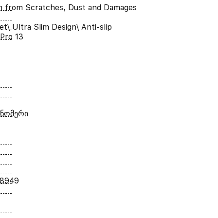
n from Scratches, Dust and Damages
t\ Ultra Slim Design\ Anti-slip
Pro 13
 ნომერი
18949