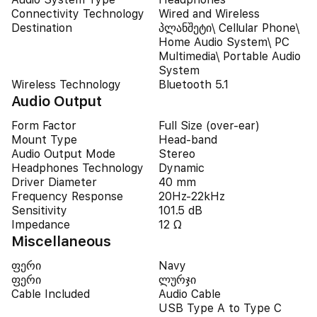
Connectivity Technology
Wired and Wireless
Destination
პლანშეტი\ Cellular Phone\
Home Audio System\ PC
Multimedia\ Portable Audio
System
Wireless Technology
Bluetooth 5.1
Audio Output
Form Factor
Full Size (over-ear)
Mount Type
Head-band
Audio Output Mode
Stereo
Headphones Technology
Dynamic
Driver Diameter
40 mm
Frequency Response
20Hz-22kHz
Sensitivity
101.5 dB
Impedance
12 Ω
Miscellaneous
ფერი
Navy
ფერი
ლურჯი
Cable Included
Audio Cable
USB Type A to Type C