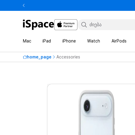
Mac
iPad
iPhone
Watch
AirPods
home_page
Accessories