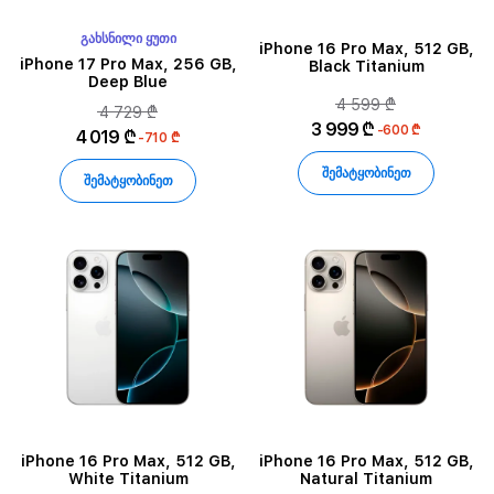
ᲒᲐᲮᲡᲜᲘᲚᲘ ᲧᲣᲗᲘ
iPhone 16 Pro Max, 512 GB,
iPhone 17 Pro Max, 256 GB,
Black Titanium
Deep Blue
4 599 ₾
4 729 ₾
3 999 ₾
-600 ₾
4 019 ₾
-710 ₾
შემატყობინეთ
შემატყობინეთ
iPhone 16 Pro Max, 512 GB,
iPhone 16 Pro Max, 512 GB,
White Titanium
Natural Titanium