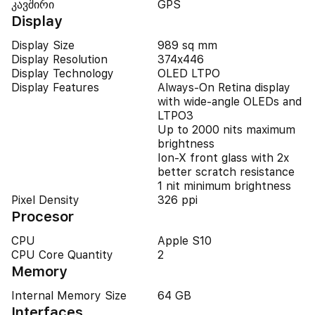
კავშირი
GPS
Display
Display Size
989 sq mm
Display Resolution
374x446
Display Technology
OLED LTPO
Display Features
Always‑On Retina display
with wide‑angle OLEDs and
LTPO3
Up to 2000 nits maximum
brightness
Ion‑X front glass with 2x
better scratch resistance
1 nit minimum brightness
Pixel Density
326 ppi
Procesor
CPU
Apple S10
CPU Core Quantity
2
Memory
Internal Memory Size
64 GB
Interfaces