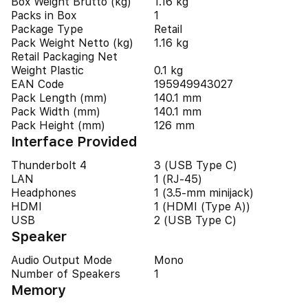
Box Weight Brutto (kg)
1.16 kg
Packs in Box
1
Package Type
Retail
Pack Weight Netto (kg)
1.16 kg
Retail Packaging Net
Weight Plastic
0.1 kg
EAN Code
195949943027
Pack Length (mm)
140.1 mm
Pack Width (mm)
140.1 mm
Pack Height (mm)
126 mm
Interface Provided
Thunderbolt 4
3 (USB Type C)
LAN
1 (RJ-45)
Headphones
1 (3.5-mm minijack)
HDMI
1 (HDMI (Type A))
USB
2 (USB Type C)
Speaker
Audio Output Mode
Mono
Number of Speakers
1
Memory