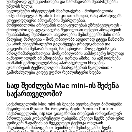
უხმაუროდ ფუნქციონირებს და წარმადობის შენარჩუნებას
უწყობს ხელს;
ხელოვნური ინტელექტის მხარდაჭერა - მოწყობილობა
ოპტიმიზებულია Apple Intelligence-ისთვის, რაც ამარტივებს
ყოველდღიური ამოცანების შესრულებას.
მოწყობილობა არჩევანის თავისუფლებას უზრუნველყოფს -
მონიტორი და კლავიატურა შეგიძლიათ თქვენი ამოცანების
შესაბამისად შეარჩიოთ. საჭიროების შემთხვევაში მისი თან
წაღებაც მარტივია - მოწყობილობა ადვილად ეტევა ჩანთაში.
ეს არის უნივერსალური გადაწყვეტა გრაფიკასთან და
ვიდეოსთან მუშაობისთვის, სამეცნიერო პროექტებისა და
პროგრამირებისათვის: მოწყობილობის სიმძლავრე სრულად
აკმაყოფილებს ამ ამოცანებს. გარდა ამისა, ის აუმჯობესებს
თამაშის გამოცდილებასაც აპარატურული სხივების
ტრასირების ტექნოლოგიის მხარდაჭერის წყალობით -
გამოსახულება კიდევ უფრო რეალისტური ხდება.
სად შეიძლება Mac mini-ის შეძენა
საქართველოში?
საქართველოში Mac mini-ის შეძენა ხელსაყრელ პირობებში
შეგიძლიათ iSpace-ში. როგორც Apple Premium Partner
საქართველოში, iSpace გთავაზობთ ბრენდის ორიგინალურ
პროდუქციას კონკურენტულ ფასებში. ეწვიეთ ჩვენს ერთ-ერთ
ფიზიკურ მაღაზიას ან შეუკვეთეთ ტექნიკა ონლაინ
მაღაზიიდან მიწოდებით. ნებისმიერ შემთხვევაში, ჩვენი