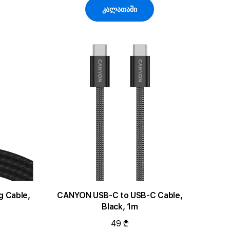
კალათაში
g Cable,
CANYON USB-C to USB-C Cable,
Black, 1m
49 ₾