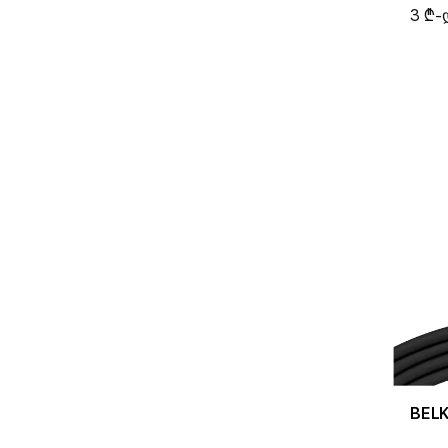
3 ₾-
BELK