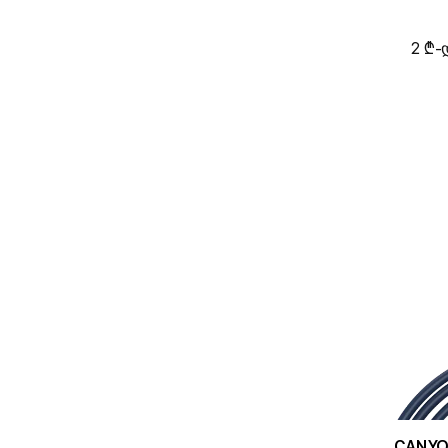
2 ₾-
CANYON