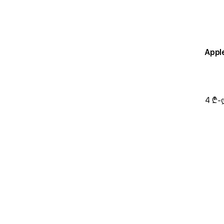
Appl
4 ₾-